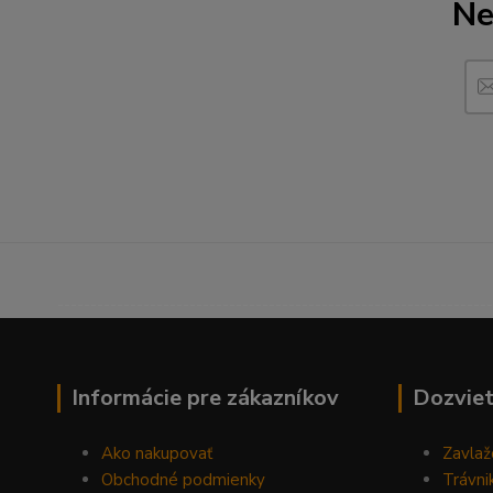
Ne
------------------------------------------------------------------
Informácie pre zákazníkov
Dozviet
Ako nakupovať
Zavlaž
Obchodné podmienky
Trávni