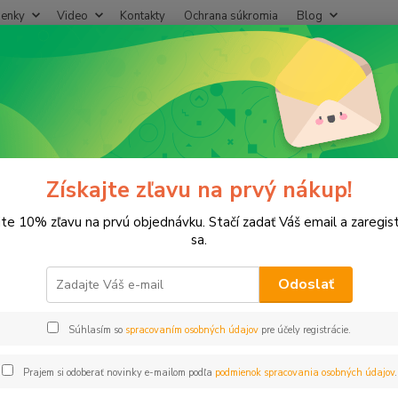
enky
Video
Kontakty
Ochrana súkromia
Blog
Neviet
Hľadať
+421
(Po-Pi
lastové, Mosadzné komponenty
Vsuvka 1/2"x1/2" VOZ predĺžená mos
ka 1/2"x1/2" VOZ predĺžená mo
Získajte zľavu na prvý nákup!
jte 10% zľavu na prvú objednávku. Stačí zadať Váš email a zaregis
sa.
Odoslať
Dos
Súhlasím so
spracovaním osobných údajov
pre účely registrácie.
1,
0,97
Prajem si odoberať novinky e-mailom podľa
podmienok spracovania osobných údajov
.