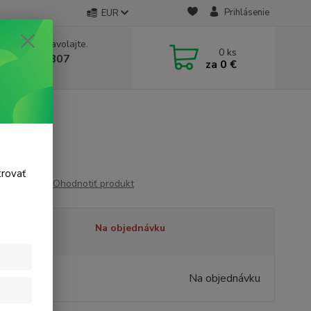
Prihlásenie
EUR
e si rady? Zavolajte.
0
ks
 911 131 807
za
0 €
a, 8-17 hod.)
adz
sadz
trovať
Ohodnotiť produkt
tupnosť
Na objednávku
19 €
/
ks
Na objednávku
 €
bez DPH