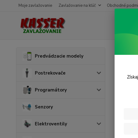
Moje zavlažovanie
Zavlažovanie na kľúč
Obchodné podmi
Úvod
P
Predvádzacie modely
Vsuv
Postrekovače
Získa
Programátory
Senzory
Elektroventily