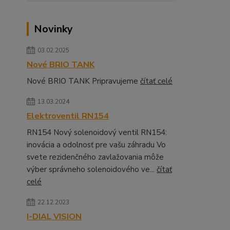
Novinky
03.02.2025
Nové BRIO TANK
Nové BRIO TANK Pripravujeme
čítať celé
13.03.2024
Elektroventil RN154
RN154 Nový solenoidový ventil RN154:
inovácia a odolnosť pre vašu záhradu Vo
svete rezidenčného zavlažovania môže
výber správneho solenoidového ve...
čítať
celé
22.12.2023
I-DIAL VISION