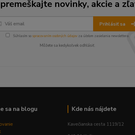
premeškajte novinky, akcie a zľa
Prihlásiť sa
Súhlasím so
spracovaním osobných údajov
za účelom zasielania newslettera.
Môžete sa kedykoľvek odhlásiť.
--------------------------------------------------------------------------
e sa na blogu
Kde nás nájdete
ovanie
Kavečianska cesta 1119/12
k