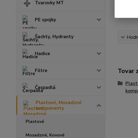
Tvarovky MT
PE spojky
Šachty, Hydranty
Hodn
Hadice
Tovar 
Filtre
Plas
Čerpadlá
komp
Plastové, Mosadzné
komponenty
Plastové
Mosadzné, Kovové