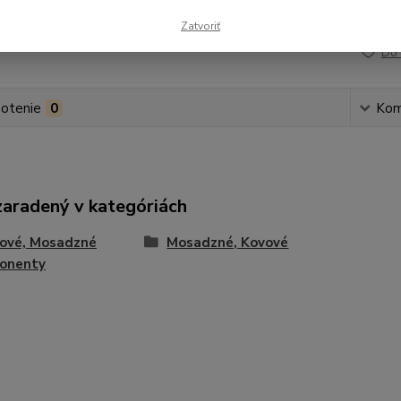
Číslo p
Zatvoriť
Do 
otenie
0
Kom
zaradený v kategóriách
tové, Mosadzné
Mosadzné, Kovové
onenty