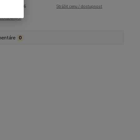
roduktu:
1286
Strážiť cenu / dostupnosť
obľúbených
entáre
0