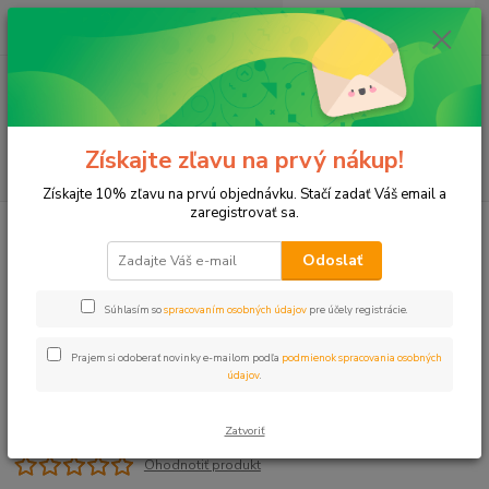
0
ks
+421 911 131 807
EUR
za
0 €
(Po-Pia, 8-17 hod.)
Menu
Získajte zľavu na prvý nákup!
Hľadať
Získajte 10% zľavu na prvú objednávku. Stačí zadať Váš email a
zaregistrovať sa.
Úvod
Plastové, Mosadzné komponenty
Vsuvka 2"x 2" VOZ
Odoslať
Vsuvka 2"x 2" VOZ
Súhlasím so
spracovaním osobných údajov
pre účely registrácie.
Prajem si odoberať novinky e-mailom podľa
podmienok spracovania osobných
údajov
.
Zatvoriť
Ohodnotiť produkt