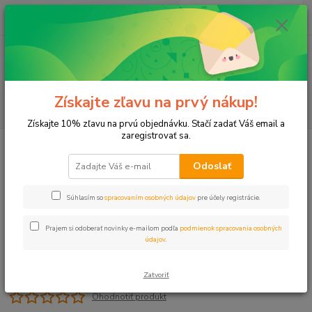
0
ks
+421 911 131 807
EUR
za
0 €
(Po-Pia, 8-17 hod.)
Menu
Získajte zľavu na prvý nákup!
Hľadať
Získajte 10% zľavu na prvú objednávku. Stačí zadať Váš email a
zaregistrovať sa.
Úvod
Plastové, Mosadzné komponenty
Vsuvka 6/4"x6/4" VOZ
Odoslať
Vsuvka 6/4"x6/4" VOZ
Súhlasím so
spracovaním osobných údajov
pre účely registrácie.
Prajem si odoberať novinky e-mailom podľa
podmienok spracovania osobných
údajov
.
Zatvoriť
Ohodnotiť produkt