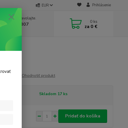
Prihlásenie
EUR
e si rady? Zavolajte.
0
ks
 911 131 807
za
0 €
a, 8-17 hod.)
trovať
Ohodnotiť produkt
tupnosť
Skladom 17 ks
69 €
/
ks
Pridať do košíka
 €
bez DPH