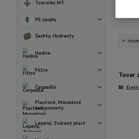
Tvarovky MT
PE spojky
Šachty, Hydranty
Hodn
Hadice
Filtre
Tovar 
Čerpadlá
Elekt
Plastové, Mosadzné
komponenty
Lepený, Zváraný plast