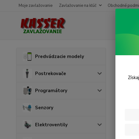
Moje zavlažovanie
Zavlažovanie na kľúč
Obchodné podmi
Úvod
E
Predvádzacie modely
Vývo
Postrekovače
Získa
Programátory
Senzory
Elektroventily