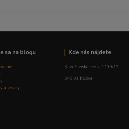
--------------------------------------------------------------------------
e sa na blogu
Kde nás nájdete
ovanie
Kavečianska cesta 1119/12
k
040 01 Košice
dy
y a terasy