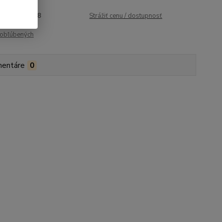
roduktu:
1488
Strážiť cenu / dostupnosť
obľúbených
entáre
0