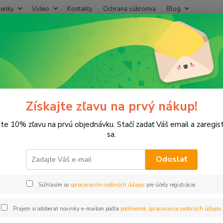
enky
Video
Kontakty
Ochrana súkromia
Blog
Neviet
Hľadať
+421
(Po-Pi
lektro
Vývodka na vodiče PG-16
dka na vodiče PG-16
Získajte zľavu na prvý nákup!
jte 10% zľavu na prvú objednávku. Stačí zadať Váš email a zaregis
sa.
Odoslať
Dos
Súhlasím so
spracovaním osobných údajov
pre účely registrácie.
0,
0,56
Prajem si odoberať novinky e-mailom podľa
podmienok spracovania osobných údajov
.