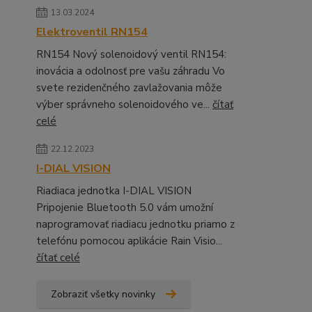
13.03.2024
Elektroventil RN154
RN154 Nový solenoidový ventil RN154:
inovácia a odolnosť pre vašu záhradu Vo
svete rezidenčného zavlažovania môže
výber správneho solenoidového ve...
čítať
celé
22.12.2023
I-DIAL VISION
Riadiaca jednotka I-DIAL VISION
Pripojenie Bluetooth 5.0 vám umožní
naprogramovať riadiacu jednotku priamo z
telefónu pomocou aplikácie Rain Visio...
čítať celé
Zobraziť všetky novinky