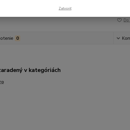
Zatvoriť
Číslo p
Do 
otenie
0
Kom
zaradený v kategóriách
ro