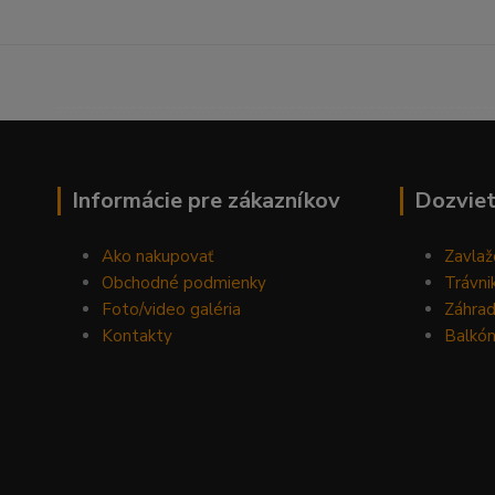
------------------------------------------------------------------
Informácie pre zákazníkov
Dozviet
Ako nakupovať
Zavlaž
Obchodné podmienky
Trávni
Foto/video galéria
Záhra
Kontakty
Balkón