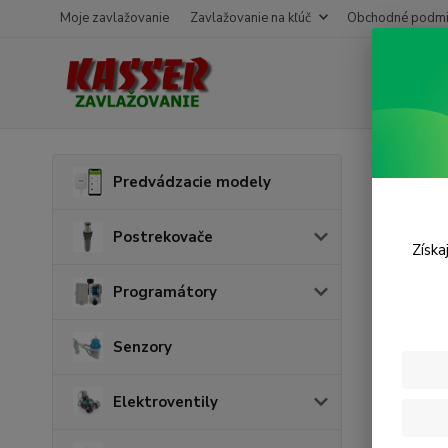
Moje zavlažovanie
Zavlažovanie na kľúč
Obchodné podmi
Úvod
P
Predvádzacie modely
Zásl
Postrekovače
Získa
Programátory
Senzory
Elektroventily