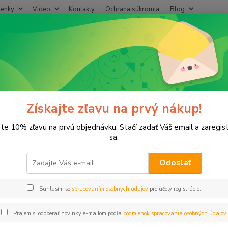
enky
Video
Kontakty
Ochrana súkromia
Blog
Neviet
Hľadať
+421
(Po-Pi
lastové, Mosadzné komponenty
Záslepka 1/2" vnz s OR krúžkom
epka 1/2" vnz s OR krúžkom
Získajte zľavu na prvý nákup!
jte 10% zľavu na prvú objednávku. Stačí zadať Váš email a zaregis
sa.
Odoslať
Dos
Súhlasím so
spracovaním osobných údajov
pre účely registrácie.
1,
1,62
Prajem si odoberať novinky e-mailom podľa
podmienok spracovania osobných údajov
.