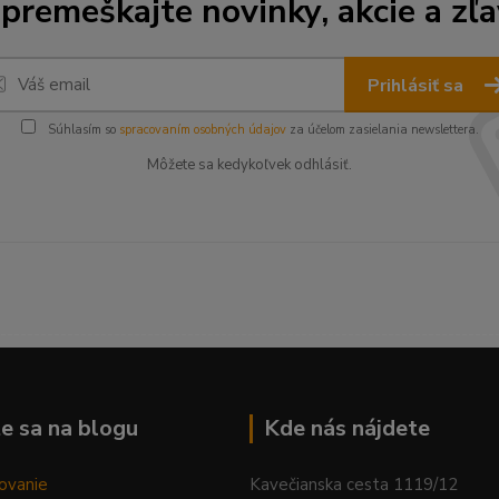
premeškajte novinky, akcie a zľa
Prihlásiť sa
Súhlasím so
spracovaním osobných údajov
za účelom zasielania newslettera.
Môžete sa kedykoľvek odhlásiť.
--------------------------------------------------------------------------
e sa na blogu
Kde nás nájdete
ovanie
Kavečianska cesta 1119/12