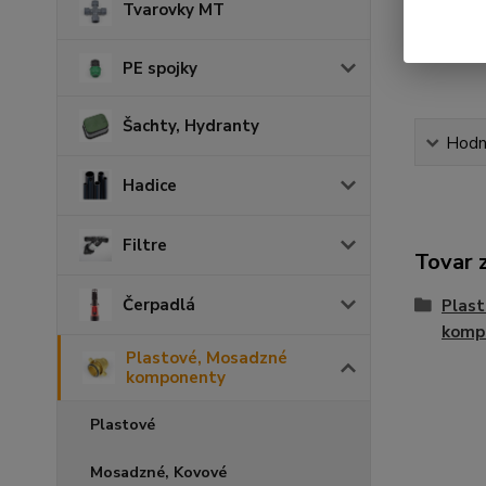
Tvarovky MT
PE spojky
Šachty, Hydranty
Hodn
Hadice
Filtre
Tovar 
Čerpadlá
Plas
komp
Plastové, Mosadzné
komponenty
Plastové
Mosadzné, Kovové