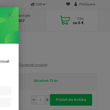
Prihlásenie
EUR
e si rady? Zavolajte.
0
ks
 911 131 807
za
0 €
a, 8-17 hod.)
trovať
Ohodnotiť produkt
tupnosť
Skladom 73 ks
99 €
/
ks
Pridať do košíka
 €
bez DPH