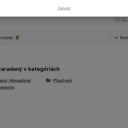
Zatvoriť
Číslo p
Do 
otenie
0
Kom
zaradený v kategóriách
tové, Mosadzné
Plastové
onenty