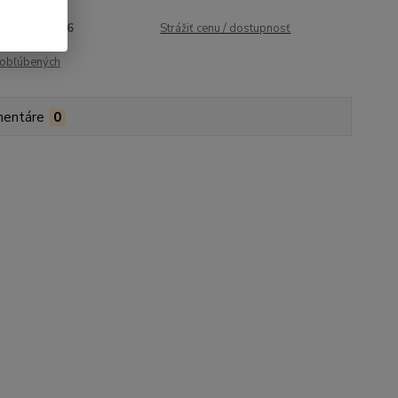
roduktu:
2206
Strážiť cenu / dostupnosť
obľúbených
entáre
0