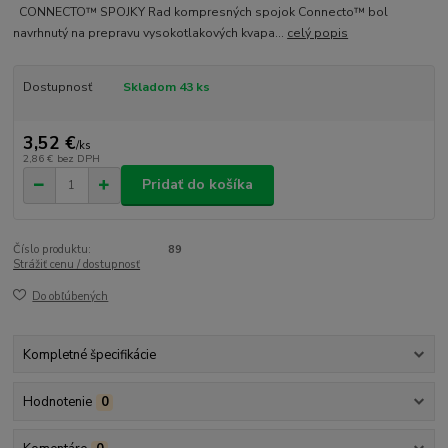
CONNECTO™ SPOJKY Rad kompresných spojok Connecto™ bol
navrhnutý na prepravu vysokotlakových kvapa...
celý popis
Dostupnosť
Skladom 43 ks
3,52 €
/
ks
2,86 €
bez DPH
Pridať do košíka
Číslo produktu:
89
Strážiť cenu / dostupnosť
Do obľúbených
Kompletné špecifikácie
Hodnotenie
0