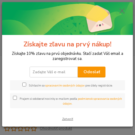
0
ks
+421 911 131 807
EUR
za
0 €
(Po-Pia, 8-17 hod.)
Menu
Získajte zľavu na prvý nákup!
Hľadať
Získajte 10% zľavu na prvú objednávku. Stačí zadať Váš email a
zaregistrovať sa.
Úvod
Záslepka 40 PROFI
Odoslať
Záslepka 40 PROFI
Súhlasím so
spracovaním osobných údajov
pre účely registrácie.
Prajem si odoberať novinky e-mailom podľa
podmienok spracovania osobných
údajov
.
Zatvoriť
Ohodnotiť produkt