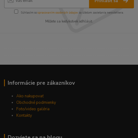
Prihlásiť sa
Súhlasím so
spracovaním osobných údajov
za účelom zasielania newslettera.
Môžete sa kedykoľvek odhlásiť.
----------------------------------------------------------------------
----------------------------------------------------------------------
------------------------------------------
Informácie pre zákazníkov
Ako nakupovať
Obchodné podmienky
Foto/video galéria
Kontakty
Dozviete sa na blogu