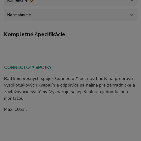
Komentáre
0
Na stiahnutie
Kompletné špecifikácie
CONNECTO™ SPOJKY
Rad kompresných spojok Connecto™ bol navrhnutý na prepravu
vysokotlakových kvapalín a odporúča sa najmä pre záhradnícke a
zavlažovacie systémy. Vyznačuje sa jej rýchlou a jednoduchou
montážou.
Max. 10bar.