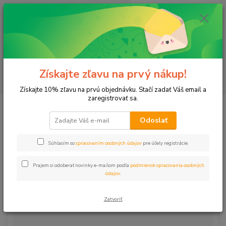
0
ks
+421 911 131 807
EUR
za
0 €
(Po-Pia, 8-17 hod.)
Menu
Získajte zľavu na prvý nákup!
Hľadať
Získajte 10% zľavu na prvú objednávku. Stačí zadať Váš email a
zaregistrovať sa.
Úvod
Elektro
Zástrčka (vidlica) biela 250V euro 5536-2154
Odoslať
Zástrčka (vidlica) biela 250V euro
5536-2154
Súhlasím so
spracovaním osobných údajov
pre účely registrácie.
Prajem si odoberať novinky e-mailom podľa
podmienok spracovania osobných
údajov
.
Zatvoriť