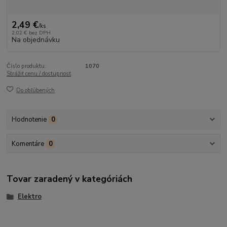
2,49 €
/
ks
2,02 €
bez DPH
Na objednávku
Číslo produktu:
1070
Strážiť cenu / dostupnosť
Do obľúbených
Hodnotenie
0
Komentáre
0
Tovar zaradený v kategóriách
Elektro