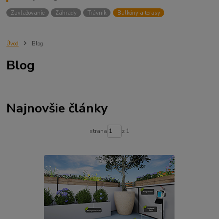
Zavlažovanie
Záhrady
Trávnik
Balkóny a terasy
Úvod
Blog
Blog
Najnovšie články
strana
z 1