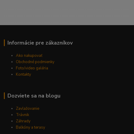
----------------------------------------------------------------------
----------------------------------------------------------------------
------------------------------------------
Informácie pre zákazníkov
Ako nakupovať
Obchodné podmienky
Foto/video galéria
Kontakty
Dozviete sa na blogu
Zavlažovanie
Trávnik
Záhrady
Balkóny a terasy