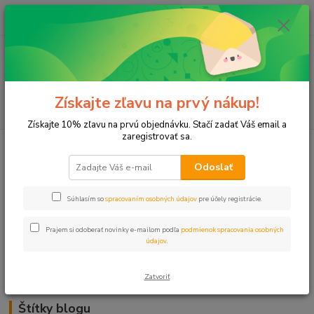
0
ks
+421 911 131 807
EUR
za
0 €
(Po-Pia, 8-17 hod.)
Menu
Získajte zľavu na prvý nákup!
Hľadať
Získajte 10% zľavu na prvú objednávku. Stačí zadať Váš email a
zaregistrovať sa.
Kategórie blogu
Odoslať
Trávnik
Súhlasím so
spracovaním osobných údajov
pre účely registrácie.
Záhrady
Prajem si odoberať novinky e-mailom podľa
podmienok spracovania osobných
Balkóny a terasy
údajov
.
Zavlažovanie
Zatvoriť
Štítky blogu