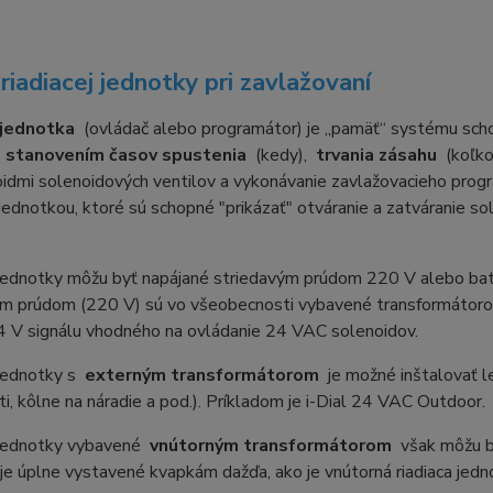
 riadiacej jednotky pri zavlažovaní
jednotka
(ovládač alebo programátor) je „pamäť“ systému sch
)
stanovením časov spustenia
(kedy),
trvania zásahu
(koľk
idmi solenoidových ventilov a vykonávanie zavlažovacieho progr
 jednotkou, ktoré sú schopné "prikázať" otváranie a zatváranie so
jednotky môžu byť napájané striedavým prúdom 220 V alebo baté
ým prúdom (220 V) sú vo všeobecnosti vybavené transformátorom
4 V signálu vhodného na ovládanie 24 VAC solenoidov.
 jednotky s
externým transformátorom
je možné inštalovať l
i, kôlne na náradie a pod.). Príkladom je i-Dial 24 VAC Outdoor.
 jednotky vybavené
vnútorným transformátorom
však môžu by
 je úplne vystavené kvapkám dažďa, ako je vnútorná riadiaca jedn