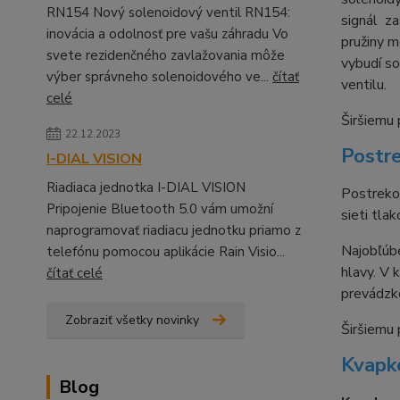
RN154 Nový solenoidový ventil RN154:
signál za
inovácia a odolnosť pre vašu záhradu Vo
pružiny m
svete rezidenčného zavlažovania môže
vybudí so
výber správneho solenoidového ve...
čítať
ventilu.
celé
Širšiemu 
22.12.2023
Postre
I-DIAL VISION
Riadiaca jednotka I-DIAL VISION
Postreko
Pripojenie Bluetooth 5.0 vám umožní
sieti tla
naprogramovať riadiacu jednotku priamo z
Najobľúbe
telefónu pomocou aplikácie Rain Visio...
hlavy. V 
čítať celé
prevádzko
Zobraziť všetky novinky
Širšiemu 
Kvapk
Blog