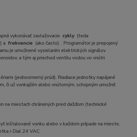
opná vykonávať zavlažovacie
cykly
(teda
o) a
frekvencie
(ako často). . Programátor je prepojený
amu je umožnené vysielaním elektrických signálov
lenoidov, a tým aj priechod ventilu vodou vo vnútri
riami (jednosmerný prúd). Riadiace jednotky napájané
, či už vonkajším alebo vnútorným, schopným umožniť
en na miestach chránených pred dažďom (technické
ť inštalované vonku alebo v každom prípade na mieste,
otka i-Dial 24 VAC.