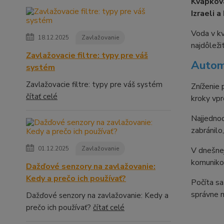
Kvapkov
Izraeli a
Voda v kv
18.12.2025
Zavlažovanie
najdôleži
Zavlažovacie filtre: typy pre váš
Autom
systém
Zavlažovacie filtre: typy pre váš systém
Zníženie 
čítať celé
kroky vpr
Najjednod
zabránilo
01.12.2025
Zavlažovanie
V dnešnej
komunikov
Dažďové senzory na zavlažovanie:
Kedy a prečo ich používať?
Počíta sa
správne m
Dažďové senzory na zavlažovanie: Kedy a
prečo ich používať?
čítať celé