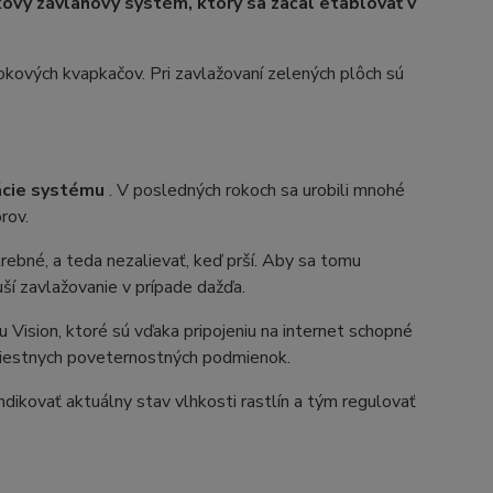
ový závlahový systém, ktorý sa začal etablovať v
okových kvapkačov. Pri zavlažovaní zelených plôch sú
ácie systému
. V posledných rokoch sa urobili mnohé
rov.
rebné, a teda nezalievať, keď prší. Aby sa tomu
uší zavlažovanie v prípade dažďa.
 Vision, ktoré sú vďaka pripojeniu na internet schopné
 miestnych poveternostných podmienok.
ndikovať aktuálny stav vlhkosti rastlín a tým regulovať