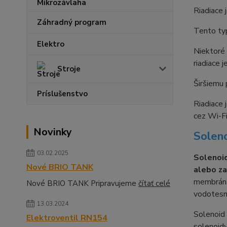
Riadiace 
Záhradný program
Tento typ
Elektro
Niektoré 
riadiace 
Stroje
Širšiemu 
Príslušenstvo
Riadiace 
cez Wi-Fi
Novinky
Solen
03.02.2025
Solenoid
Nové BRIO TANK
alebo za
membrána,
Nové BRIO TANK Pripravujeme
čítať celé
vodotesn
13.03.2024
Solenoid
Elektroventil RN154
solenoidy