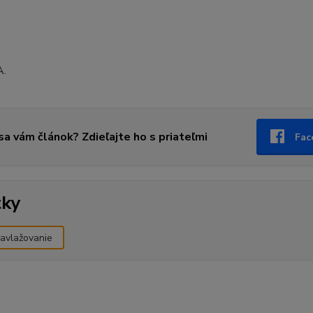
A.
 sa vám článok? Zdieľajte ho s priateľmi
Fac
tky
avlažovanie