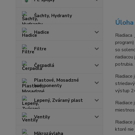
Šachty, Hydranty
Úlo
ha
Hadice
Riadiaca
program
Filtre
so soleno
riadiacou
potrubia.
Čerpadlá
Riadiace 
Plastové, Mosadzné
striedav
komponenty
výstup 2
Lepený, Zváraný plast
Riadiace
miestnost
Ventily
Riadiace
ktoré nie
Mikrozávlaha