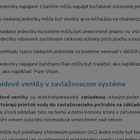
jednotky napájané z batérie môžu napájať bistabilné solenoidy 
 riadiacej jednotky môže byť vhodný aj na inštaláciu na chránený
riadiace jednotky na batérie môžu byť umiestnené priamo vo vnút
jednotky vybavené systémom celkovej ochrany proti prachu a mus
prehľadu typov riadiacich jednotiek sa budeme venovať v ďalších 
jednotky napájané batériami Rain môžu byť tradičné, ako napríkl
, ako napríklad Pure Vision .
oidové ventily v zavlažovacom systéme
ové ventily
sú elektrohydraulické
zariadenia
, ktorých počet
tvárajú prietok vody do zavlažovacieho potrubia na základe
 ktorá oddeľuje telo na hornú a dolnú komoru, ktorú v zatvorenej 
ým vekom a puzdro solenoidu je umiestnené nad vekom.
 môže byť poháňaný striedavým prúdom (AC) alebo môže byť bi
 sú otvorené len za prítomnosti elektrického signálu vyslaného 