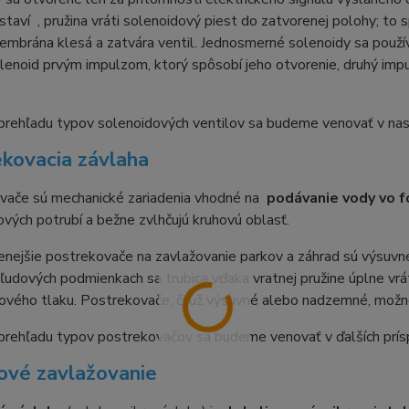
staví , pružina vráti solenoidový piest do zatvorenej polohy; to
embrána klesá a zatvára ventil. Jednosmerné solenoidy sa použí
lenoid prvým impulzom, ktorý spôsobí jeho otvorenie, druhý impu
prehľadu typov solenoidových ventilov sa budeme venovať v nasl
kovacia závlaha
vače sú mechanické zariadenia vhodné na
podávanie vody vo 
kových potrubí a bežne zvlhčujú kruhovú oblasť.
nejšie postrekovače na zavlažovanie parkov a záhrad sú výsuvné
kľudových podmienkach sa trubica vďaka vratnej pružine úplne vrá
vého tlaku. Postrekovače, či už výsuvné alebo nadzemné, možno
prehľadu typov postrekovačov sa budeme venovať v ďalších prís
ové zavlažovanie