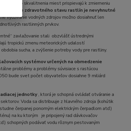
etického skvalitnenia miest prispievajú k zmierneniu
a udržanie zdravotného stavu rastlín je nevyhnutné
lne využívanie vodných zdrojov možno dosiahnuť len
notlivých rastlinných prvkov.
gentné“ zavlažovanie stali obzvlášť ústrednými
ajú tropickú zmenu meteorických udalostí
 obdobia sucha, a zvýšenie potreby vody pre rastliny.
lažovacích systémov určených na obmedzenie
tálne problémy a problémy súvisiace s rastúcou
 2050 bude svet počet obyvateľov dosiahne 9 miliárd
iadiacej jednotky
, ktorá je schopná ovládať otváranie a
sektorov. Voda sa distribuuje z hlavného zdroja (kohútik
studne čerpanej ponorným elektrickým čerpadlom atď.)
ylénu) na ku ktorým je pripojený rad dávkovačov
 atď.) schopných podávať vodu rôznym pestovaným