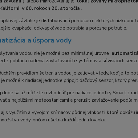
á závlaha
( alebo mikrozávlaha) je
lokalizovaný mikroprietok
 Kalifornii v 60. rokoch 20. storočia
.
apkovej závlahe je distribuovaná pomocou niektorých nízkopriet
tejšie kvapkače, odkvapkávacie potrubia a porézne potrubie.
atizácia a úspora vody
plytvania vodou nie je možné bez minimálnej úrovne
automatiz
ed z pohľadu riadenia zavlažovacích systémov a súvisiacich senzo
uchším pravidlom šetrenia vodou je zalievať vtedy, keď je to pot
, je možné k riadiacej jednotke pripojiť dažďový senzor, ktorý prer
 dobe sa už môžete rozhodnúť pre riadiace jednotky Smart z radu
ať s najbližšími meteostanicami a prerušiť zavlažovanie podľa
 aj s využitím a vývojom snímačov pôdnej vlhkosti, ktoré dokážu i
nožstvo vody, pričom ušetria každú jednu kvapku.