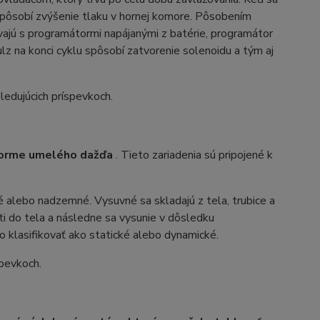
 spôsobí zvýšenie tlaku v hornej komore. Pôsobením
vajú s programátormi napájanými z batérie, programátor
lz na konci cyklu spôsobí zatvorenie solenoidu a tým aj
edujúcich príspevkoch.
forme umelého dažďa
. Tieto zariadenia sú pripojené k
 alebo nadzemné. Vysuvné sa skladajú z tela, trubice a
ti do tela a následne sa vysunie v dôsledku
 klasifikovať ako statické alebo dynamické.
pevkoch.