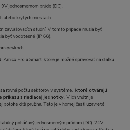
pri 9V jednosmernom prúde (DC).
ch alebo krytých miestach.
ri zavlažovacích studní. V tomto prípade musia byť
ia byť vodotesné (IP 68).
príspevkoch.
ad Amico Pro a Smart, ktoré je možné spravovať na diaľku
 sa rovná počtu sektorov v systéme,
ktoré otvárajú
 príkazu z riadiacej jednotky
. V ich vnútri je
polohe drží pružina. Telo je v hornej časti uzavreté
stabilný poháňaný jednosmerným prúdom (DC). 24V
ovládačom, ktorý trvá po celú dobu zavlažovania. Keď sa