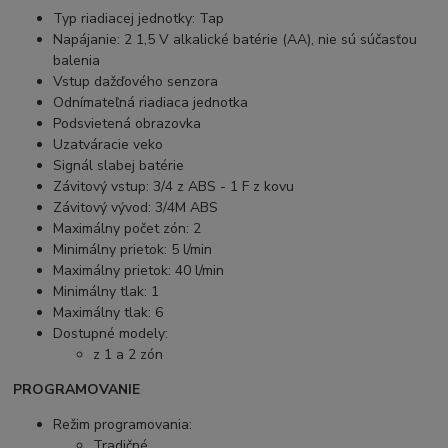
Typ riadiacej jednotky: Tap
Napájanie: 2 1,5 V alkalické batérie (AA), nie sú súčasťou
balenia
Vstup dažďového senzora
Odnímateľná riadiaca jednotka
Podsvietená obrazovka
Uzatváracie veko
Signál slabej batérie
Závitový vstup: 3/4 z ABS - 1 F z kovu
Závitový vývod: 3/4M ABS
Maximálny počet zón: 2
Minimálny prietok: 5 l/min
Maximálny prietok: 40 l/min
Minimálny tlak: 1
Maximálny tlak: 6
Dostupné modely:
z 1 a 2 zón
PROGRAMOVANIE
Režim programovania:
Tradičné