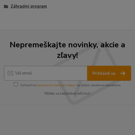
Záhradný program
Nepremeškajte novinky, akcie a
zľavy!
Prihlásiť sa
Súhlasím so
spracovaním osobných údajov
za účelom zasielania newslettera.
Môžete sa kedykoľvek odhlásiť.
----------------------------------------------------------------------
----------------------------------------------------------------------
------------------------------------------