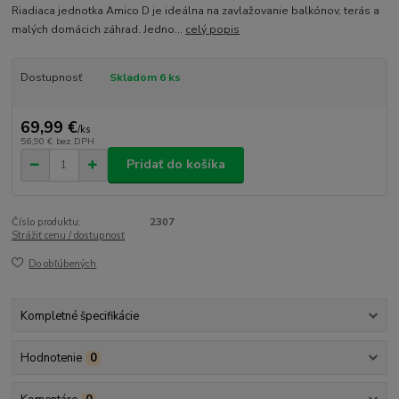
Riadiaca jednotka Amico D je ideálna na zavlažovanie balkónov, terás a
malých domácich záhrad. Jedno...
celý popis
Dostupnosť
Skladom 6 ks
69,99 €
/
ks
56,90 €
bez DPH
Pridať do košíka
Číslo produktu:
2307
Strážiť cenu / dostupnosť
Do obľúbených
Kompletné špecifikácie
Hodnotenie
0