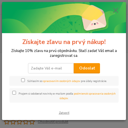
0
ks
+421 911 131 807
EUR
za
0 €
(Po-Pia, 8-17 hod.)
Menu
Získajte zľavu na prvý nákup!
Hľadať
Získajte 10% zľavu na prvú objednávku. Stačí zadať Váš email a
zaregistrovať sa.
Úvod
Programátory
Programátor RN AMICO D 2
Odoslať
Programátor RN AMICO D 2
Súhlasím so
spracovaním osobných údajov
pre účely registrácie.
Prajem si odoberať novinky e-mailom podľa
podmienok spracovania osobných
údajov
.
Zatvoriť
Ohodnotiť produkt