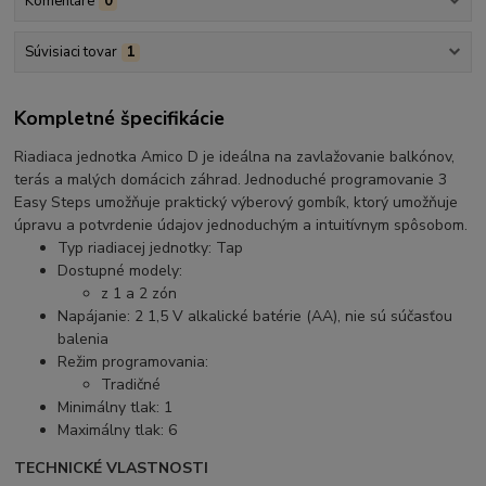
Komentáre
0
Súvisiaci tovar
1
Kompletné špecifikácie
Riadiaca jednotka Amico D je ideálna na zavlažovanie balkónov,
terás a malých domácich záhrad. Jednoduché programovanie 3
Easy Steps umožňuje praktický výberový gombík, ktorý umožňuje
úpravu a potvrdenie údajov jednoduchým a intuitívnym spôsobom.
Typ riadiacej jednotky: Tap
Dostupné modely:
z 1 a 2 zón
Napájanie: 2 1,5 V alkalické batérie (AA), nie sú súčasťou
balenia
Režim programovania:
Tradičné
Minimálny tlak: 1
Maximálny tlak: 6
TECHNICKÉ VLASTNOSTI