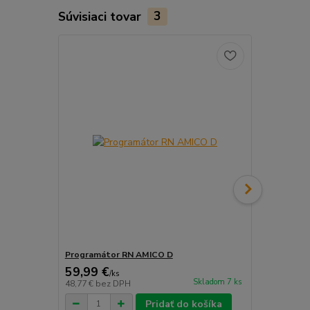
Súvisiaci tovar
3
Programátor RN AMICO D
Programáto
59,99 €
69,99 €
/
ks
/
k
Skladom 7 ks
48,77 €
bez DPH
56,90 €
bez 
Pridať do košíka