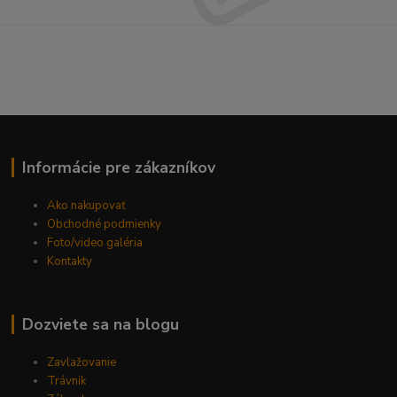
----------------------------------------------------------------------
----------------------------------------------------------------------
------------------------------------------
Informácie pre zákazníkov
Ako nakupovať
Obchodné podmienky
Foto/video galéria
Kontakty
Dozviete sa na blogu
Zavlažovanie
Trávnik