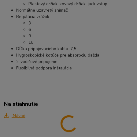
Plastový držiak, kovový držiak, jack vstup
Normálne uzavretý snímač
Regulácia zrážok:
3
6
9
18
Dĺžka pripojovacieho kábla: 7,5
Hygroskopické kotúče pre absorpciu dažďa
2-vodičové pripojenie
Flexibilná podpora inštalácie
Na stiahnutie
Návod