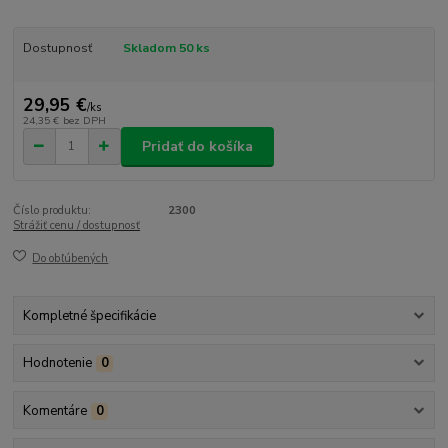
Dostupnosť
Skladom 50 ks
29,95 €
/
ks
24,35 €
bez DPH
Pridať do košíka
Číslo produktu:
2300
Strážiť cenu / dostupnosť
Do obľúbených
Kompletné špecifikácie
Hodnotenie
0
Komentáre
0