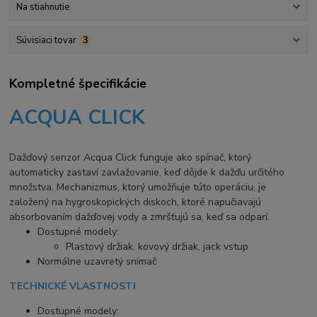
Na stiahnutie
Súvisiaci tovar
3
Kompletné špecifikácie
ACQUA CLICK
Dažďový senzor Acqua Click funguje ako spínač, ktorý
automaticky zastaví zavlažovanie, keď dôjde k dažďu určitého
množstva. Mechanizmus, ktorý umožňuje túto operáciu, je
založený na hygroskopických diskoch, ktoré napučiavajú
absorbovaním dažďovej vody a zmršťujú sa, keď sa odparí.
Dostupné modely:
Plastový držiak, kovový držiak, jack vstup
Normálne uzavretý snímač
TECHNICKÉ VLASTNOSTI
Dostupné modely: